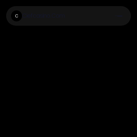
Ciefcasino.Com
C