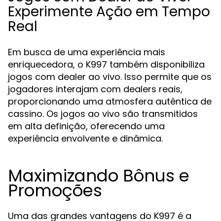
Experimente Ação em Tempo
Real
Em busca de uma experiência mais
enriquecedora, o K997 também disponibiliza
jogos com dealer ao vivo. Isso permite que os
jogadores interajam com dealers reais,
proporcionando uma atmosfera autêntica de
cassino. Os jogos ao vivo são transmitidos
em alta definição, oferecendo uma
experiência envolvente e dinâmica.
Maximizando Bônus e
Promoções
Uma das grandes vantagens do K997 é a