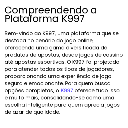
Compreendendo a
Plataforma K997
Bem-vindo ao K997, uma plataforma que se
destaca no cenário do jogo online,
oferecendo uma gama diversificada de
produtos de apostas, desde jogos de cassino
até apostas esportivas. O K997 foi projetado
para atender todos os tipos de jogadores,
proporcionando uma experiência de jogo
segura e emocionante. Para quem busca
opções completas, o
oferece tudo isso
K997
e muito mais, consolidando-se como uma
escolha inteligente para quem aprecia jogos
de azar de qualidade.