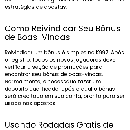
estratégias de apostas.
Como Reivindicar Seu Bônus
de Boas-Vindas
Reivindicar um bônus é simples no K997. Após
o registro, todos os novos jogadores devem
verificar a seção de promoções para
encontrar seu bônus de boas-vindas.
Normalmente, é necessário fazer um
depósito qualificado, após o qual o bônus
será creditado em sua conta, pronto para ser
usado nas apostas.
Usando Rodadas Grátis de