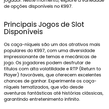
jogador. Neste momento, explore a variedade
de opções disponíveis no K997.
Principais Jogos de Slot
Disponíveis
Os caça-níqueis são um dos atrativos mais
populares do K997, com uma diversidade
impressionante de temas e mecânicas de
jogo. Os jogadores podem desfrutar de
títulos com alta volatilidade e RTP (Return to
Player) favoráveis, que oferecem excelentes
chances de ganhar. Experimente os caça-
níqueis tematizados, que vão desde
aventuras fantásticas até histórias clássicas,
garantindo entretenimento infinito.