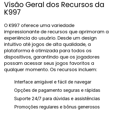
Visão Geral dos Recursos da
K997
O K997 oferece uma variedade
impressionante de recursos que aprimoram a
experiência do usuário. Desde um design
intuitivo até jogos de alta qualidade, a
plataforma é otimizada para todos os
dispositivos, garantindo que os jogadores
possam acessar seus jogos favoritos a
qualquer momento. Os recursos incluem:
Interface amigável e fácil de navegar
Opções de pagamento seguras e rápidas
Suporte 24/7 para dúvidas e assistências
Promoções regulares e bônus generosos